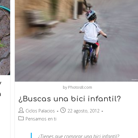
y
by Photos8.com
a
¿Buscas una bici infantil?
Ciclos Palacios
22 agosto, 2012
Pensamos en ti
¿Tienes que comprar una bici infantil?.