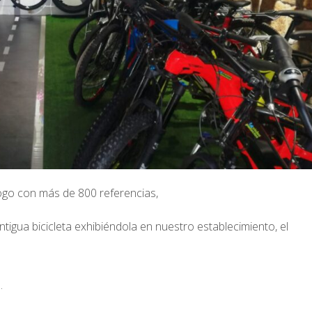
go con más de 800 referencias,
tigua bicicleta exhibiéndola en nuestro establecimiento, el
.