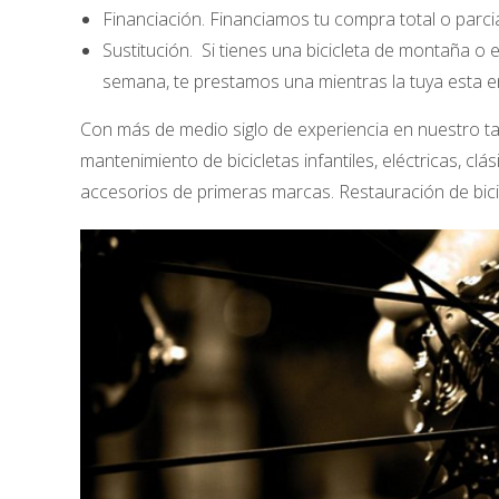
Financiación. Financiamos tu compra total o parci
Sustitución. Si tienes una bicicleta de montaña o 
semana, te prestamos una mientras la tuya esta en 
Con más de medio siglo de experiencia en nuestro tal
mantenimiento de bicicletas infantiles, eléctricas, 
accesorios de primeras marcas. Restauración de bicic