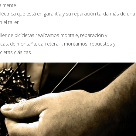
almente.
eléctrica que está en garantía y su reparación tarda más de una
el taller.
ler de bicicletas realizamos montaje, reparación y
clásicas, de montaña, carretera,… montamos repuestos y
letas clásicas.